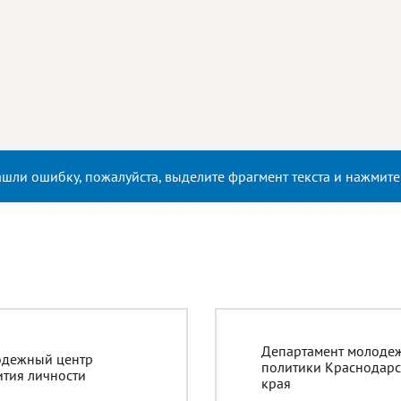
ашли ошибку, пожалуйста, выделите фрагмент текста и нажмит
Департамент молоде
дежный центр
политики Краснодарс
ития личности
края