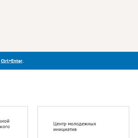
е
Ctrl+Enter
.
жной
Центр молодежных
кого
инициатив