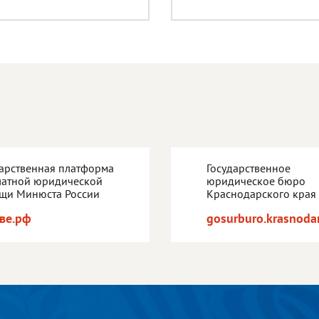
дарственная платформа
Государственное
латной юридической
юридическое бюро
щи Минюста России
Краснодарского края
ве.рф
gosurburo.krasnodar