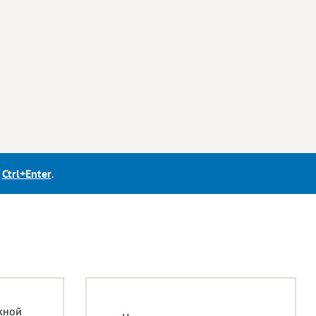
е
Ctrl+Enter
.
жной