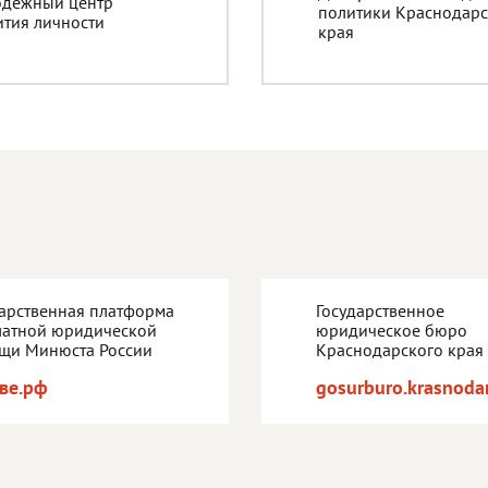
дежный центр
политики Краснодарс
ития личности
края
дарственная платформа
Государственное
латной юридической
юридическое бюро
щи Минюста России
Краснодарского края
ве.рф
gosurburo.krasnodar