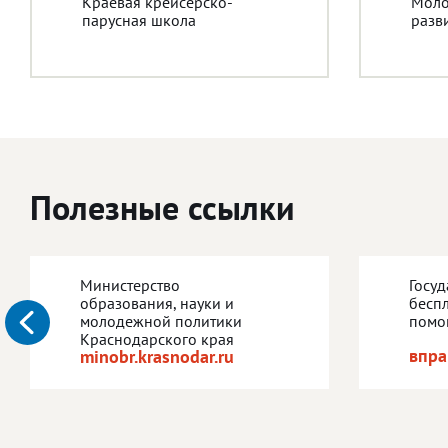
Краевая крейсерско-
Моло
парусная школа
разв
Полезные ссылки
Министерство
Госу
образования, науки и
бесп
молодежной политики
помо
Краснодарского края
впра
minobr.krasnodar.ru