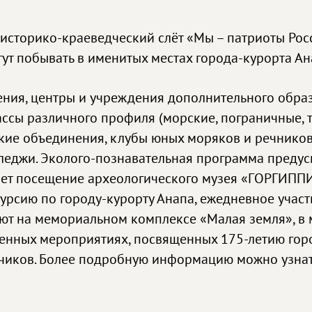
торико-краеведческий слёт «Мы – патриоты России
ут побывать в именитых местах города-курорта Ан
ния, центры и учреждения дополнительного образ
лассы различного профиля (морские, пограничные,
ческие объединения, клубы юных моряков и речнико
лледжи. Эколого-познавательная программа преду
ет посещение археологического музея «ГОРГИППИ
скурсию по городу-курорту Анапа, ежедневное уча
ают на мемориальном комплексе «Малая земля», в
твенных мероприятиях, посвященных 175-летию го
чиков. Более подробную информацию можно узнат