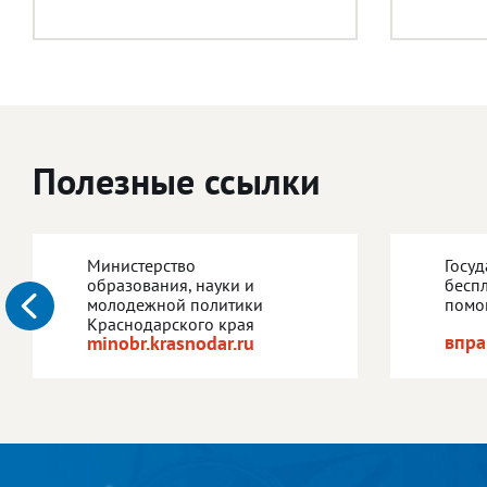
Полезные ссылки
Министерство
Госу
образования, науки и
бесп
молодежной политики
помо
Краснодарского края
впра
minobr.krasnodar.ru