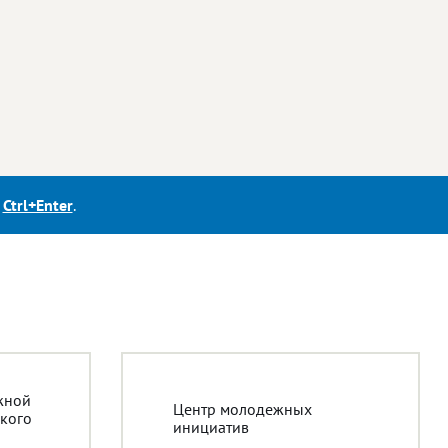
е
Ctrl+Enter
.
жной
Центр молодежных
кого
инициатив