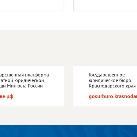
дарственная платформа
Государственное
латной юридической
юридическое бюро
щи Минюста России
Краснодарского края
ве.рф
gosurburo.krasnodar