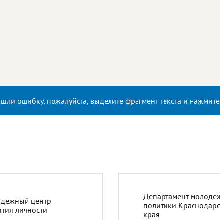
ашли ошибку, пожалуйста, выделите фрагмент текста и нажмит
Департамент молоде
дежный центр
политики Краснодарс
ития личности
края