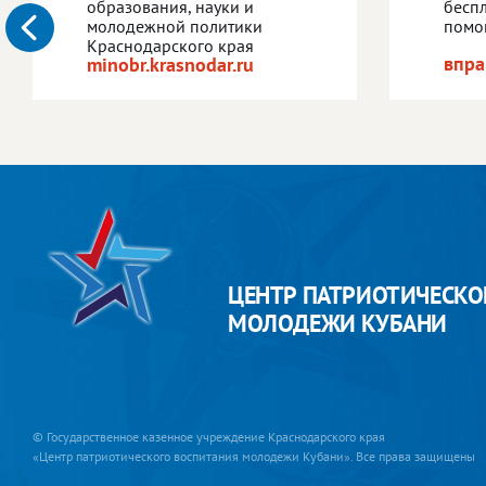
образования, науки и
бесп
молодежной политики
помо
Краснодарского края
впра
minobr.krasnodar.ru
ЦЕНТР ПАТРИОТИЧЕСКО
МОЛОДЕЖИ КУБАНИ
© Государственное казенное учреждение Краснодарского края
«Центр патриотического воспитания молодежи Кубани». Все права защищены