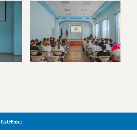
е
Ctrl+Enter
.