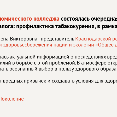
номического колледжа
состоялась очередна
иалога: профилактика табакокурения, в рамк
лена Викторовна - представитель
Краснодарской р
и здоровьесбережения нации и экологии «Общее 
илась актуальной информацией о последствиях вре
лий в борьбе с этой проблемой. В атмосфере откр
лать осознанный выбор в пользу здорового образа
от вредных привычек и создавать условия для здо
Поколение