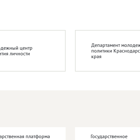
Департамент молоде
дежный центр
политики Краснодарс
ития личности
края
дарственная платформа
Государственное