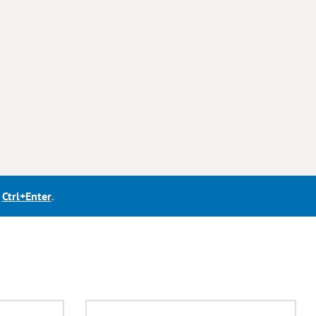
е
Ctrl+Enter
.