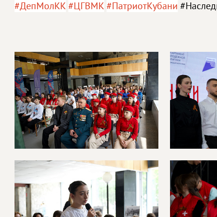
#ДепМолКК
#ЦГВМК
#ПатриотКубани
#Наслед