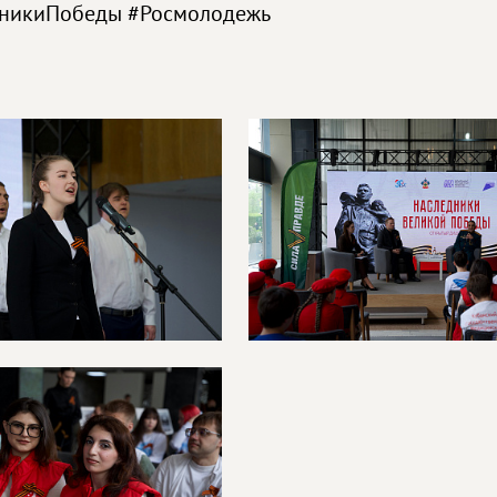
никиПобеды #Росмолодежь