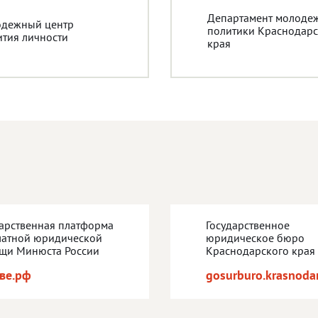
Департамент молоде
дежный центр
политики Краснодарс
ития личности
края
дарственная платформа
Государственное
латной юридической
юридическое бюро
щи Минюста России
Краснодарского края
ве.рф
gosurburo.krasnodar