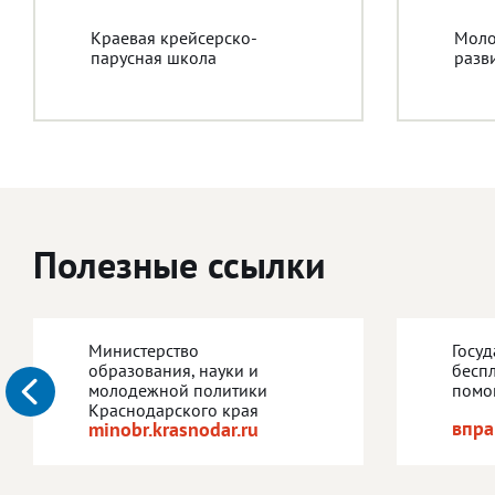
Краевая крейсерско-
Моло
парусная школа
разв
Полезные ссылки
Министерство
Госу
образования, науки и
бесп
молодежной политики
помо
Краснодарского края
впра
minobr.krasnodar.ru