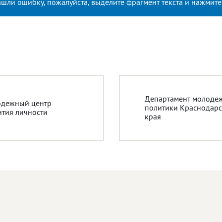
ашли ошибку, пожалуйста, выделите фрагмент текста и нажмит
Департамент молоде
дежный центр
политики Краснодарс
ития личности
края