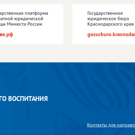
дарственная платформа
Государственное
латной юридической
юридическое бюро
щи Минюста России
Краснодарского края
ве.рф
gosurburo.krasnodar
ГО ВОСПИТАНИЯ
Контакты для направл