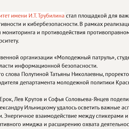
тет имени И.Т. Трубилина
стал площадкой для важн
ивности и кибербезопасности. В рамках реализац
 мониторинга и противодействия противоправному
ситету.
твенной организации «Молодежный патруль», сту
бласти информационной безопасности.
ого слова Полутиной Татьяны Николаевны, прорек
водителя департамента молодежной политики Крас
й Ерок, Лев Крутов и Софья Соловьева-Янцев поде
лександру Ильницкому удалось осветить важные а
и. Энергичное взаимодействие между спикерами и
тивного имиджа и расширению охвата деятельнос