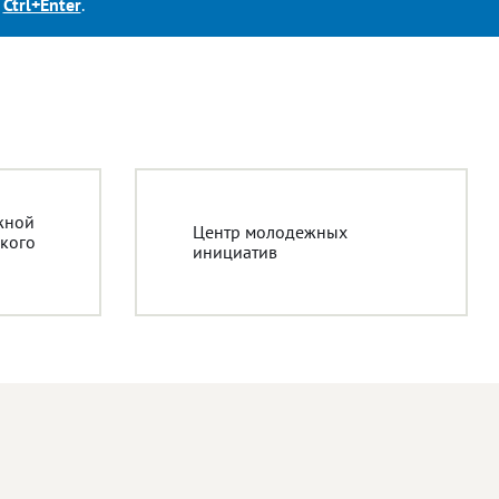
е
Ctrl+Enter
.
жной
Центр молодежных
кого
инициатив