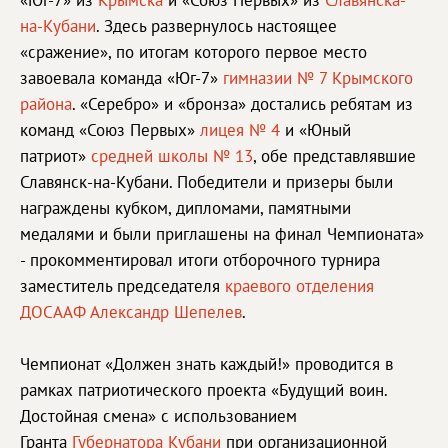
«Юг-7» из
Крымска
и «Союз Первых» из
Славянска-
на-Кубани
. Здесь развернулось настоящее
«сражение», по итогам которого первое место
завоевала команда «Юг-7»
гимназии № 7 Крымского
района
. «Серебро» и «бронза» достались ребятам из
команд «Союз Первых»
лицея № 4
и «Юный
патриот»
средней школы № 13
, обе представлявшие
Славянск-на-Кубани. Победители и призеры были
награждены кубком, дипломами, памятными
медалями и были приглашены на финал Чемпионата»
- прокомментировал итоги отборочного турнира
заместитель председателя
краевого отделения
ДОСААФ
Александр Шепелев
.
Чемпионат «Должен знать каждый!» проводится в
рамках патриотического проекта «Будущий воин.
Достойная смена» с использованием
Гранта
Губернатора Кубани
при организационной