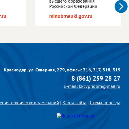
высшего образования
Российской Федерации
.ru
minobrnauki.gov.ru
Краснодар, ул. Северная, 279,
офисы: 316, 317, 318, 319
8 (861) 259 28 27
E-mail: kkcvpridpm@mail.ru
ения технических замечаний
|
Карта сайта
|
Схема проезда