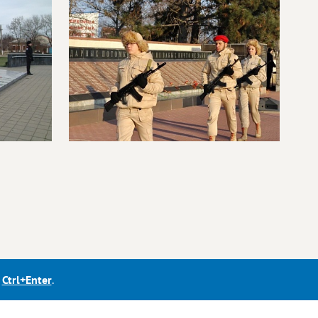
е
Ctrl+Enter
.