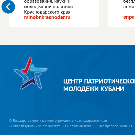
образования, науки и
бесп
молодежной политики
помо
Краснодарского края
впра
minobr.krasnodar.ru
ЦЕНТР ПАТРИОТИЧЕСКО
МОЛОДЕЖИ КУБАНИ
© Государственное казенное учреждение Краснодарского края
«Центр патриотического воспитания молодежи Кубани». Все права защищены