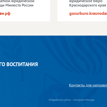
латной юридической
юридическое бюро
щи Минюста России
Краснодарского края
ве.рф
gosurburo.krasnodar
ГО ВОСПИТАНИЯ
Контакты для направл
Разработка сайта – Интернет-Имидж