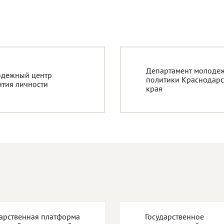
Департамент молоде
дежный центр
политики Краснодарс
ития личности
края
дарственная платформа
Государственное