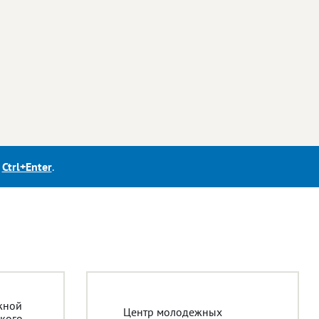
е
Ctrl+Enter
.
жной
Центр молодежных
кого