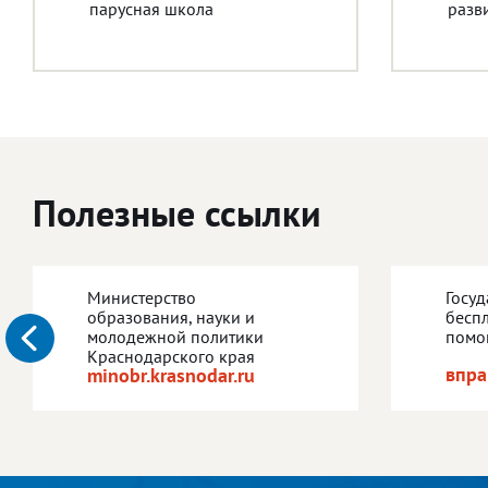
парусная школа
разв
Полезные ссылки
Министерство
Госу
образования, науки и
бесп
молодежной политики
помо
Краснодарского края
впра
minobr.krasnodar.ru