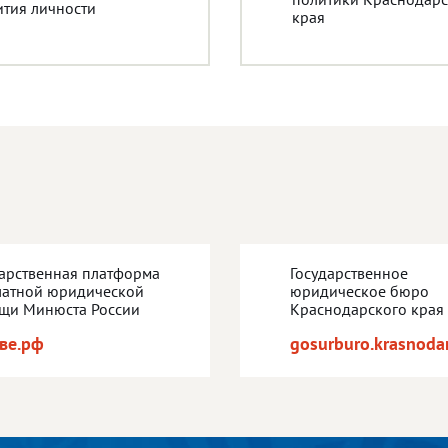
ития личности
края
дарственная платформа
Государственное
латной юридической
юридическое бюро
щи Минюста России
Краснодарского края
ве.рф
gosurburo.krasnodar