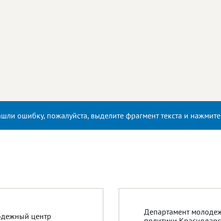
ашли ошибку, пожалуйста, выделите фрагмент текста и нажмит
Департамент молоде
дежный центр
политики Краснодарс