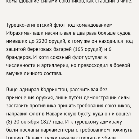
командование силами союзников, как старший в чине.
Турецко-египетский флот под командованием
Ибрахима-паши насчитывал в два раза больше судов,
имевших до 2220 орудий, к тому же он находился под
защитой береговых батарей (165 орудий) и 6
брандеров. И хотя союзный флот уступал в
численности и артиллерии, но превосходил в боевой
выучке личного состава.
Вице-адмирал Кодрингтон, рассчитывая без
применения оружия, лишь путём демонстрации силы
заставить противника принять требования союзников,
направил флот в Наваринскую бухту, куда он и вошёл
(8) 20 октября 1827 года. И к турецкому адмиралу
были посланы парламентёры с требованием покинуть
Грецию. Однако, турки начали стрелять и убили