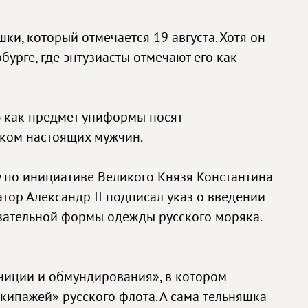
ки, который отмечается 19 августа. Хотя он
урге, где энтузиасты отмечают его как
ую как предмет униформы носят
аком настоящих мужчин.
ду по инициативе Великого Князя Константина
тор Александр ІІ подписал указ о введении
язательной формы одежды русского моряка.
ниции и обмундирования», в котором
кипажей» русского флота. А сама тельняшка