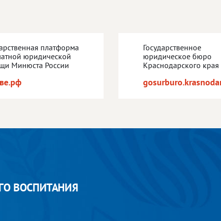
дарственная платформа
Государственное
латной юридической
юридическое бюро
щи Минюста России
Краснодарского края
ве.рф
gosurburo.krasnodar
ГО ВОСПИТАНИЯ