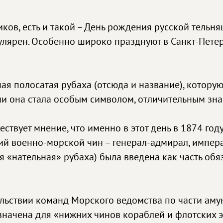
ов, есть и такой – День рождения русской тельняш
лярен. Особенно широко празднуют в Санкт-Петерб
ьная полосатая рубаха (отсюда и название), котор
ии она стала особым символом, отличительным зн
ествует мнение, что именно в этот день в 1874 го
й военно-морской чин – генерал-адмирал, импера
 «нательная» рубаха) была введена как часть об
льствии команд Морского ведомства по части аму
начена для «нижних чинов кораблей и флотских э