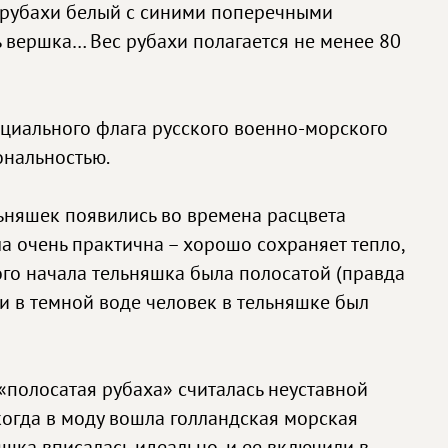
ет рубахи белый с синими поперечными
ь вершка… Вес рубахи полагается не менее 80
циального флага русского военно-морского
ональностью.
льняшек появились во времена расцвета
а очень практична – хорошо сохраняет тепло,
мого начала тельняшка была полосатой (правда
 и в темной воде человек в тельняшке был
«полосатая рубаха» считалась неуставной
когда в моду вошла голландская морская
яшка вписалась идеально, и ее включили в