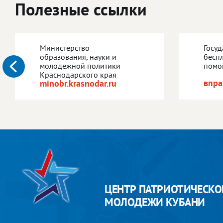
Полезные ссылки
Министерство
Госу
образования, науки и
бесп
молодежной политики
помо
Краснодарского края
впра
minobr.krasnodar.ru
ЦЕНТР ПАТРИОТИЧЕСКО
МОЛОДЕЖИ КУБАНИ