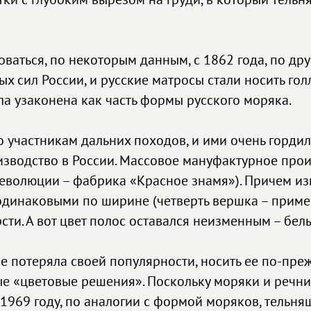
ваться, по некоторым данным, с 1862 года, по дру
 сил России, и русские матросы стали носить голл
ыла узаконена как часть формы русского моряка.
участникам дальних походов, и ими очень гордили
изводство в России. Массовое мануфактурное про
революции – фабрика «Красное знамя»). Причем из
 одинаковыми по ширине (четверть вершка – пример
сти. А вот цвет полос оставался неизменным – бел
 потеряла своей популярности, носить ее по-преж
ые «цветовые решения». Поскольку моряки и речн
1969 году, по аналогии с формой моряков, тельня