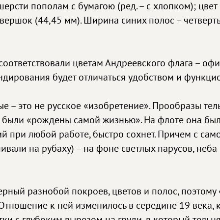
 шерсти пополам с бумагою (ред. – с хлопком); цв
вершок (44,45 мм). Ширина синих полос – четверт
оответствовали цветам Андреевского флага – офи
ундирования будет отличаться удобством и функци
ые – это не русское «изобретение». Прообразы те
и были «рождены самой жизнью». На флоте она был
ий при любой работе, быстро сохнет. Причем с са
вали на рубаху) – на фоне светлых парусов, неба
рный разнобой покроев, цветов и полос, поэтому 
Отношение к ней изменилось в середине 19 века, 
ки с глубоким вырезом на груди, в который тельн