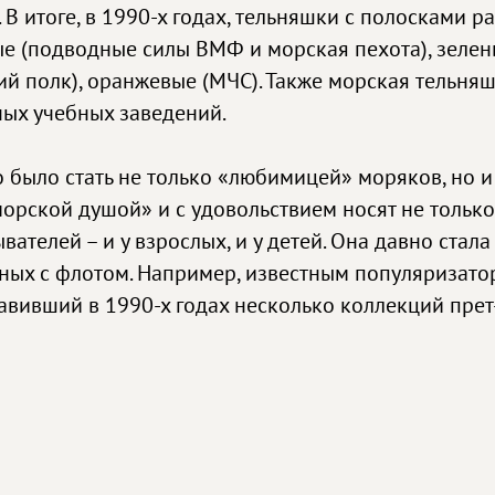
 В итоге, в 1990-х годах, тельняшки с полосками
ые (подводные силы ВМФ и морская пехота), зелен
ий полк), оранжевые (МЧС). Также морская тельня
ных учебных заведений.
было стать не только «любимицей» моряков, но и
орской душой» и с удовольствием носят не только 
вателей – и у взрослых, и у детей. Она давно стал
ных с флотом. Например, известным популяризато
вивший в 1990-х годах несколько коллекций прет-