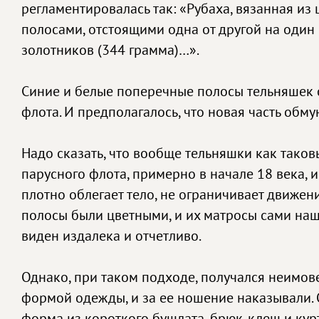
регламентировалась так: «Рубаха, вязанная из
полосами, отстоящими одна от другой на один 
золотников (344 грамма)…».
Синие и белые поперечные полосы тельняшек с
флота. И предполагалось, что новая часть обм
Надо сказать, что вообще тельняшки как таков
парусного флота, примерно в начале 18 века, 
плотно облегает тело, не ограничивает движен
полосы были цветными, и их матросы сами наши
виден издалека и отчетливо.
Однако, при таком подходе, получался неимове
формой одежды, и за ее ношение наказывали. 
форма из короткого бушлата, брюк-клеш и курт