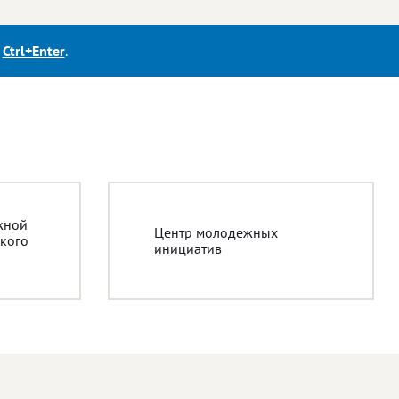
е
Ctrl+Enter
.
жной
Центр молодежных
кого
инициатив