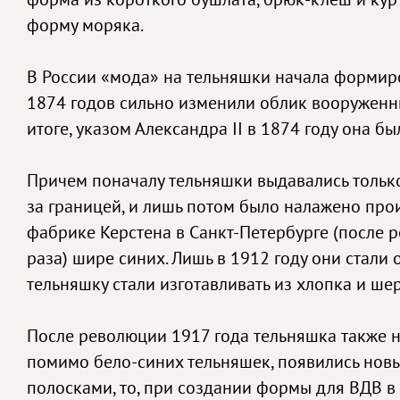
форму моряка.
В России «мода» на тельняшки начала формиро
1874 годов сильно изменили облик вооруженных
итоге, указом Александра ІІ в 1874 году она б
Причем поначалу тельняшки выдавались только 
за границей, и лишь потом было налажено про
фабрике Керстена в Санкт-Петербурге (после 
раза) шире синих. Лишь в 1912 году они стали
тельняшку стали изготавливать из хлопка и шер
После революции 1917 года тельняшка также не
помимо бело-синих тельняшек, появились нов
полосками, то, при создании формы для ВДВ в 