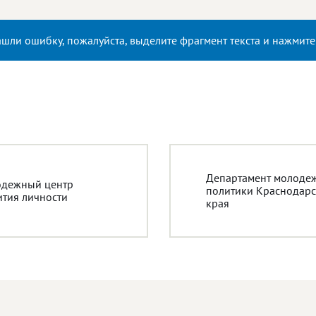
ашли ошибку, пожалуйста, выделите фрагмент текста и нажмит
Департамент молоде
дежный центр
политики Краснодарс
ития личности
края