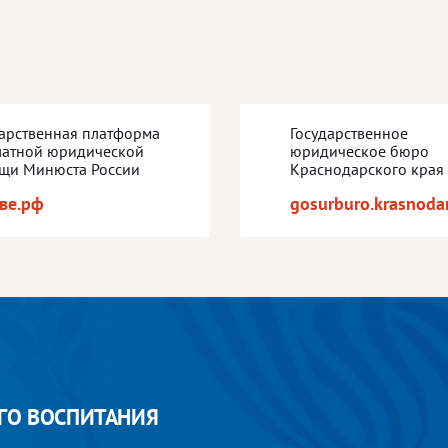
дарственная платформа
Государственное
латной юридической
юридическое бюро
щи Минюста России
Краснодарского края
ве.рф
gosurburo.krasnodar
ГО ВОСПИТАНИЯ