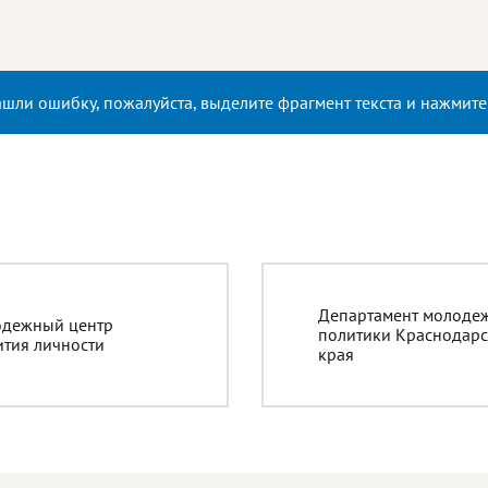
ашли ошибку, пожалуйста, выделите фрагмент текста и нажмит
Департамент молоде
дежный центр
политики Краснодарс
ития личности
края