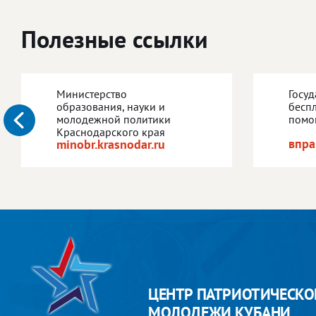
Полезные ссылки
Министерство
Госу
образования, науки и
бесп
молодежной политики
помо
Краснодарского края
впра
minobr.krasnodar.ru
ЦЕНТР ПАТРИОТИЧЕСКО
МОЛОДЕЖИ КУБАНИ