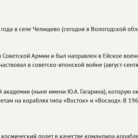
ода в селе Челищево (сегодня в Вологодской обла
ы Советской Армии и был направлен в Ейское вое
частвовал в советско-японской войне (август-сентя
 академии (ныне имени Ю.А. Гагарина), которую ок
етам на кораблях типа «Восток» и «Восход». В 19
 космический полет в качестве командира корабля