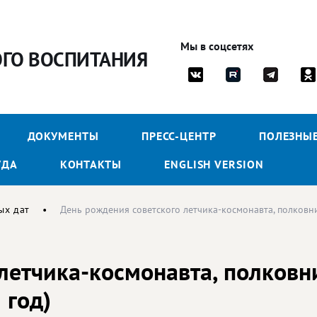
Мы в соцсетях
ОГО ВОСПИТАНИЯ
ДОКУМЕНТЫ
ПРЕСС-ЦЕНТР
ПОЛЕЗНЫ
УДА
КОНТАКТЫ
ENGLISH VERSION
ых дат
День рождения советского летчика-космонавта, полковни
летчика-космонавта, полковни
 год)