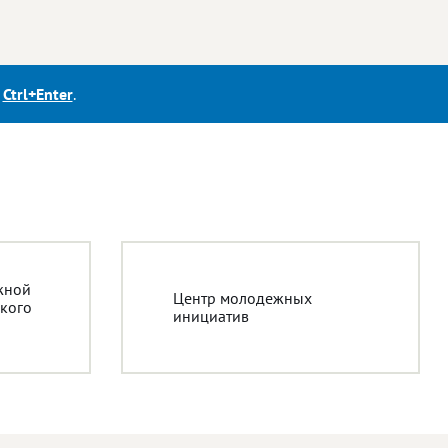
е
Ctrl+Enter
.
жной
Центр молодежных
кого
инициатив