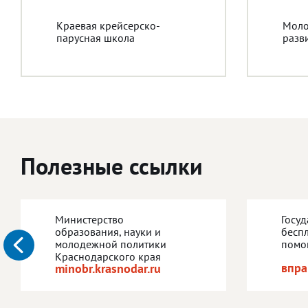
Краевая крейсерско-
Моло
парусная школа
разв
Полезные ссылки
Министерство
Госу
образования, науки и
бесп
молодежной политики
помо
Краснодарского края
впра
minobr.krasnodar.ru