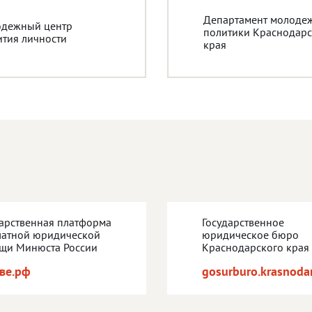
Департамент молоде
дежный центр
политики Краснодарс
ития личности
края
дарственная платформа
Государственное
латной юридической
юридическое бюро
щи Минюста России
Краснодарского края
ве.рф
gosurburo.krasnodar