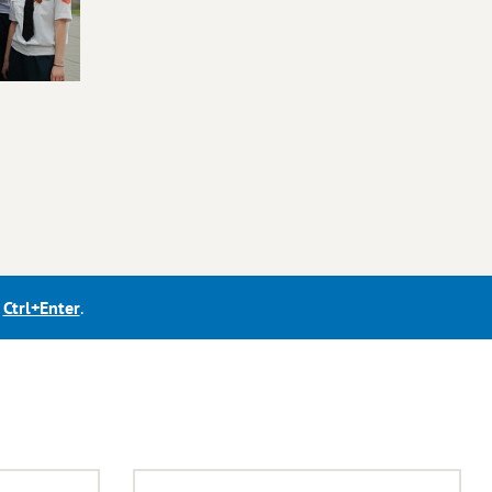
е
Ctrl+Enter
.