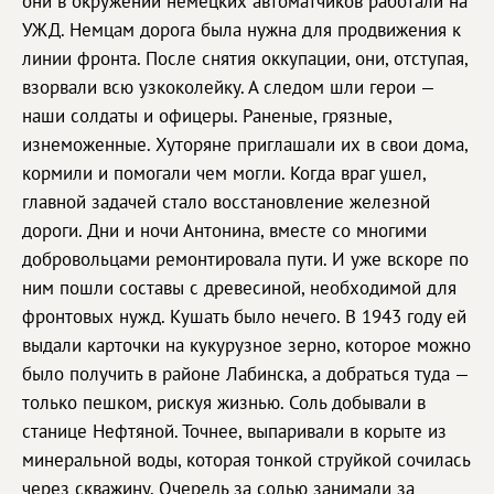
они в окружении немецких автоматчиков работали на
УЖД. Немцам дорога была нужна для продвижения к
линии фронта. После снятия оккупации, они, отступая,
взорвали всю узкоколейку. А следом шли герои —
наши солдаты и офицеры. Раненые, грязные,
изнеможенные. Хуторяне приглашали их в свои дома,
кормили и помогали чем могли. Когда враг ушел,
главной задачей стало восстановление железной
дороги. Дни и ночи Антонина, вместе со многими
добровольцами ремонтировала пути. И уже вскоре по
ним пошли составы с древесиной, необходимой для
фронтовых нужд. Кушать было нечего. В 1943 году ей
выдали карточки на кукурузное зерно, которое можно
было получить в районе Лабинска, а добраться туда —
только пешком, рискуя жизнью. Соль добывали в
станице Нефтяной. Точнее, выпаривали в корыте из
минеральной воды, которая тонкой струйкой сочилась
через скважину. Очередь за солью занимали за