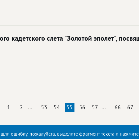
о кадетского слета "Золотой эполет", посв
...
...
1
2
53
54
55
56
57
66
67
ашли ошибку, пожалуйста, выделите фрагмент текста и нажмит