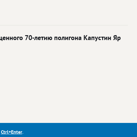
ященного 70-летию полигона Капустин Яр
е
Ctrl+Enter
.