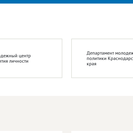
Департамент молоде
дежный центр
политики Краснодарс
ития личности
края