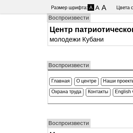
A
A
Размер шрифта:
Цвета с
A
Воспроизвести
Центр патриотическо
молодежи Кубани
Воспроизвести
Главная
О центре
Наши проект
Охрана труда
Контакты
English 
Воспроизвести