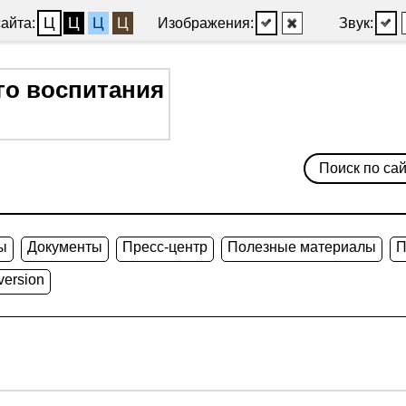
Ц
Ц
Ц
Ц
айта:
Изображения:
Звук:
го воспитания
ы
Документы
Пресс-центр
Полезные материалы
П
version