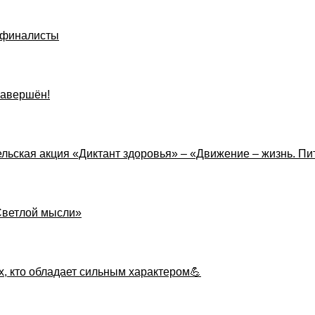
луфиналисты
завершён!
льская акция «Диктант здоровья» – «Движение – жизнь. П
«Светлой мысли»
х, кто обладает сильным характером💪