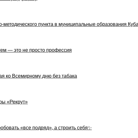
о-методического пункта в муниципальные образования Куб
тем — это не просто профессия
ная ко Всемирному дню без табака
ры «Рекрут»
обовать «все подряд», а строить себя✨