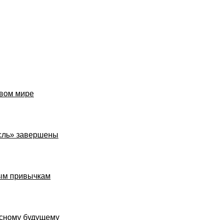
овом мире
сль» завершены
ным привычкам
асному будущему