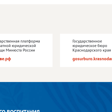
дарственная платформа
Государственное
латной юридической
юридическое бюро
щи Минюста России
Краснодарского края
ве.рф
gosurburo.krasnodar