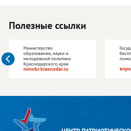
Полезные ссылки
Министерство
Госу
образования, науки и
бесп
молодежной политики
помо
Краснодарского края
впра
minobr.krasnodar.ru