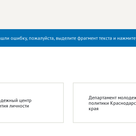
ашли ошибку, пожалуйста, выделите фрагмент текста и нажмит
Департамент молоде
дежный центр
политики Краснодарс
ития личности
края