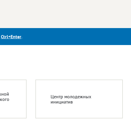
е
Ctrl+Enter
.
жной
Центр молодежных
кого
инициатив