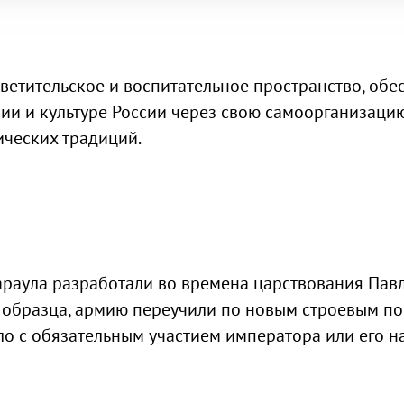
ветительское и воспитательное пространство, об
ории и культуре России через свою самоорганиза
ических традиций.
аула разработали во времена царствования Павла 
о образца, армию переучили по новым строевым п
ло с обязательным участием императора или его н