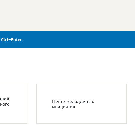
е
Ctrl+Enter
.
жной
Центр молодежных
кого
инициатив