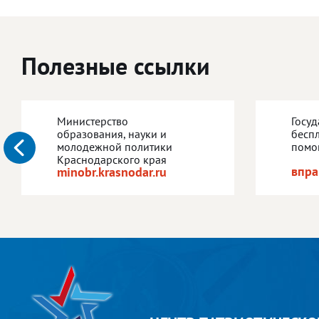
Полезные ссылки
Министерство
Госу
образования, науки и
бесп
молодежной политики
помо
Краснодарского края
впра
minobr.krasnodar.ru