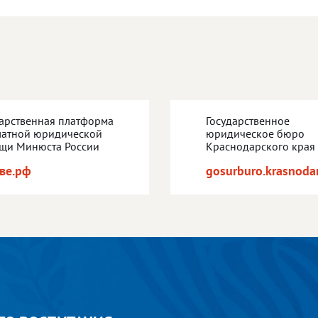
дарственная платформа
Государственное
латной юридической
юридическое бюро
щи Минюста России
Краснодарского края
ве.рф
gosurburo.krasnodar