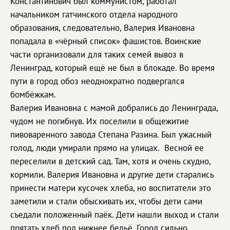
Константинович был коммунистом, работал
начальником гатчинского отдела народного
образования, следовательно, Валерия Ивановна
попадала в «чёрный список» фашистов. Воинские
части организовали для таких семей вывоз в
Ленинград, который ещё не был в блокаде. Во время
пути в город обоз неоднократно подвергался
бомбёжкам.
Валерия Ивановна с мамой добрались до Ленинграда,
чудом не погибнув. Их поселили в общежитие
пивоваренного завода Степана Разина. Был ужасный
голод, люди умирали прямо на улицах. Весной ее
переселили в детский сад. Там, хотя и очень скудно,
кормили. Валерия Ивановна и другие дети старались
принести матери кусочек хлеба, но воспитатели это
заметили и стали обыскивать их, чтобы дети сами
съедали положенный паёк. Дети нашли выход и стали
прятать хлеб под нижнее бельё. Город сильно