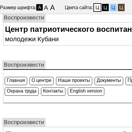
A
A
Ц
Ц
Ц
Ц
Размер шрифта:
Цвета сайта:
A
Воспроизвести
Центр патриотического воспита
молодежи Кубани
Воспроизвести
Главная
О центре
Наши проекты
Документы
П
Охрана труда
Контакты
English version
Воспроизвести